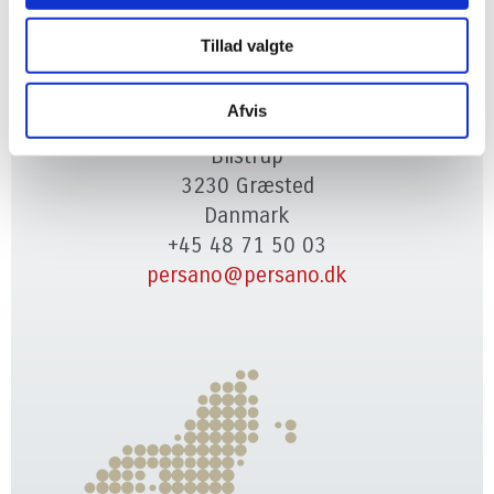
Tillad valgte
Persano Group
Afvis
Skaaremosevej 11 - 14
Blistrup
3230 Græsted
Danmark
+45 48 71 50 03
persano@persano.dk