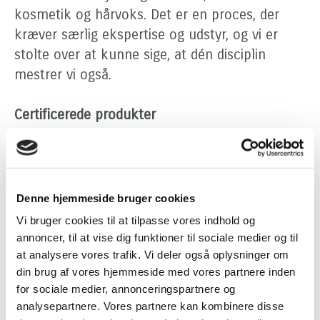
kosmetik og hårvoks. Det er en proces, der
kræver særlig ekspertise og udstyr, og vi er
stolte over at kunne sige, at dén disciplin
mestrer vi også.
Certificerede produkter
Vi er stolte af, at vi var den første private label
producent, der udviklede og producerede
svanemærkede kosmetikprodukter i Danmark.
Siden er mange flere produkter og
Denne hjemmeside bruger cookies
certificeringer kommet til. Og vi har opbygget
Vi bruger cookies til at tilpasse vores indhold og
et solidt kendskab til de certificeringer, der er
annoncer, til at vise dig funktioner til sociale medier og til
relevante for vores kunder. Og kan derfor
at analysere vores trafik. Vi deler også oplysninger om
din brug af vores hjemmeside med vores partnere inden
vejlede omkring de muligheder, der er for
for sociale medier, annonceringspartnere og
forskellige produkter. Vi kan håndtere hele
analysepartnere. Vores partnere kan kombinere disse
ansøgningsprocessen, men tilbyder også