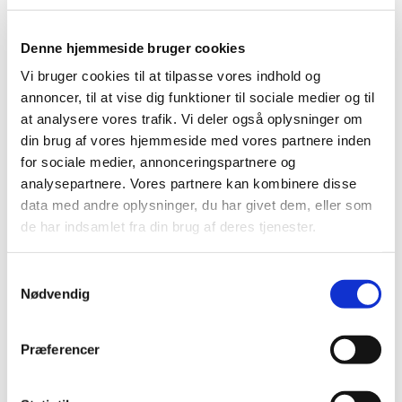
løbende med henblik på hele tiden at foretage
forbedringer og være på forkant med
Denne hjemmeside bruger cookies
eventuelle nye lovkrav.
Vi bruger cookies til at tilpasse vores indhold og
annoncer, til at vise dig funktioner til sociale medier og til
Kvalitetskontrol fra A til Z
at analysere vores trafik. Vi deler også oplysninger om
din brug af vores hjemmeside med vores partnere inden
Persano Group har eget veludstyret
for sociale medier, annonceringspartnere og
analyselaboratorium. Heri foretager vores
analysepartnere. Vores partnere kan kombinere disse
dygtige laboranter kemiske, fysiske og
data med andre oplysninger, du har givet dem, eller som
mikrobiologiske analyser. Hver eneste sending
de har indsamlet fra din brug af deres tjenester.
af modtagne råvarer og emballager bliver
underkastet grundig analyse inden de tages i
Samtykkevalg
brug. Dette for at sikre, at varerne altid lever
Nødvendig
op til vores strenge kvalitetskrav. Undervejs i
fremstillingsprocessen udtages løbende prøver
Præferencer
til kvalitetskontrol, og der måles på relevante
parametre f.eks. vægt, vandaktivitet, pH,