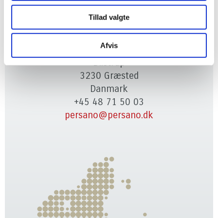
Tillad valgte
Persano Group
Afvis
Skaaremosevej 11 - 14
Blistrup
3230 Græsted
Danmark
+45 48 71 50 03
persano@persano.dk