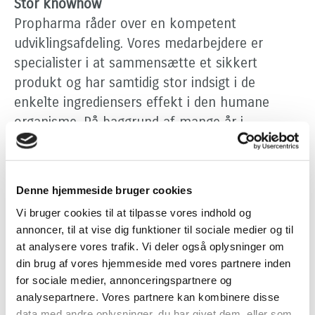
Stor knowhow
Propharma råder over en kompetent
udviklingsafdeling. Vores medarbejdere er
specialister i at sammensætte et sikkert
produkt og har samtidig stor indsigt i de
enkelte ingrediensers effekt i den humane
organisme. På baggrund af mange år i
markedet har vi oparbejdet stor knowhow
indenfor den komplicerede og stramme
lovgivning, der følger, når man producerer
Denne hjemmeside bruger cookies
fødevarer og lægemidler. Produkterne udvikles i
Vi bruger cookies til at tilpasse vores indhold og
Propharmas eget laboratorium. Dette giver stor
annoncer, til at vise dig funktioner til sociale medier og til
fleksibilitet, herunder muligheden for at levere
at analysere vores trafik. Vi deler også oplysninger om
hurtigt.
din brug af vores hjemmeside med vores partnere inden
for sociale medier, annonceringspartnere og
analysepartnere. Vores partnere kan kombinere disse
Design og emballage
data med andre oplysninger, du har givet dem, eller som