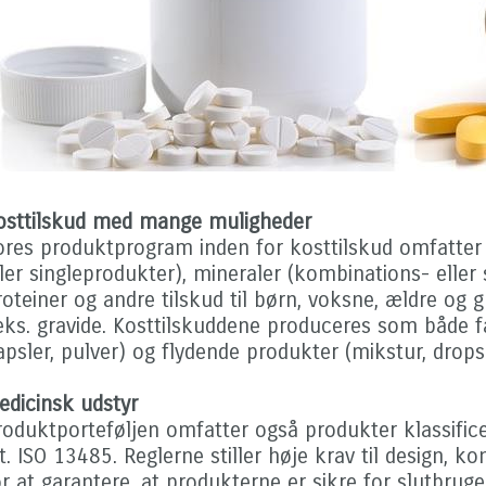
osttilskud med mange muligheder
ores produktprogram inden for kosttilskud omfatter
ller singleprodukter), mineraler (kombinations- eller 
roteiner og andre tilskud til børn, voksne, ældre og
.eks. gravide. Kosttilskuddene produceres som både fa
apsler, pulver) og flydende produkter (mikstur, drop
edicinsk udstyr
roduktporteføljen omfatter også produkter klassific
ht. ISO 13485. Reglerne stiller høje krav til design, 
or at garantere, at produkterne er sikre for slutbruge