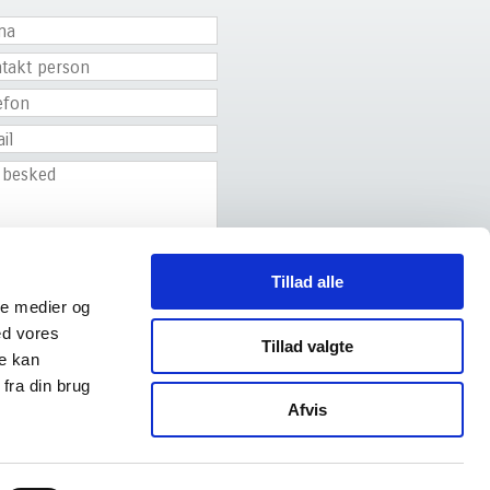
Tillad alle
ale medier og
ed vores
Tillad valgte
re kan
fra din brug
Afvis