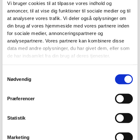
Denmark
Vi bruger cookies til at tilpasse vores indhold og
annoncer, til at vise dig funktioner til sociale medier og til
at analysere vores trafik. Vi deler også oplysninger om
Telephone: +45 48 71 50 03
din brug af vores hjemmeside med vores partnere inden
E-mail:
persano@persano.dk
for sociale medier, annonceringspartnere og
analysepartnere. Vores partnere kan kombinere disse
data med andre oplysninger, du har givet dem, eller som
de har indsamlet fra din brug af deres tjenester.
CONTACT US TODAY
Samtykkevalg
Nødvendig
TELL US ABOUT YOUR IDEA
Præferencer
Statistik
Persano Group
Skaaremosevej 11 - 14
Blistrup
Marketing