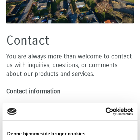
Contact
You are always more than welcome to contact
us with inquiries, questions, or comments
about our products and services.
Contact information
Persano Group A/S
Skaaremosevej 11-14
Blistrup
Denne hjemmeside bruger cookies
3230 Graested