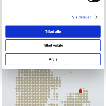
DK-3230 Græsted
+45 48 71 50 03
+45 48 71 50 85
Vis detaljer
persano@persano.dk
Tillad alle
Tillad valgte
Afvis